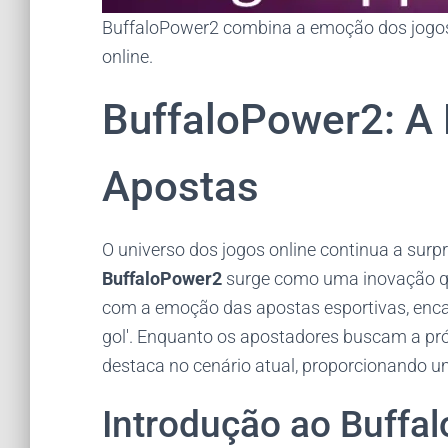
BuffaloPower2 combina a emoção dos jogos 
online.
BuffaloPower2: A
Apostas
O universo dos jogos online continua a sur
BuffaloPower2
surge como uma inovação qu
com a emoção das apostas esportivas, enca
gol'. Enquanto os apostadores buscam a pr
destaca no cenário atual, proporcionando um
Introdução ao Buffa