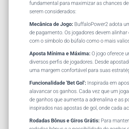
fundamental para maximizar as chances de g
serem considerados:
Mecânica de Jogo:
BuffaloPower2 adota uma
de pagamento. Os jogadores devem alinhar 
com o símbolo do búfalo como o mais valio
Aposta Mínima e Máxima:
O jogo oferece 
diversos perfis de jogadores. Desde apostad
uma margem confortável para suas estratég
Funcionalidade 'Bet Gol':
Inspirada em apost
alavancar os ganhos. Cada vez que um jogad
de ganhos que aumenta a adrenalina e as pos
inspirados nas apostas de gol, onde cada a
Rodadas Bônus e Giros Grátis:
Para manter 
rodadas bônus e a possibilidade de ganhar g