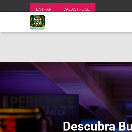
ENTRAR
CADASTRE-SE
Descubra Bu