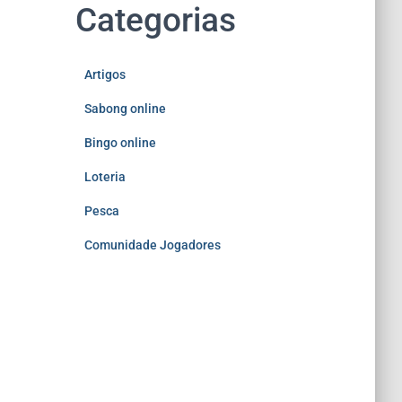
Categorias
Artigos
Sabong online
Bingo online
Loteria
Pesca
Comunidade Jogadores