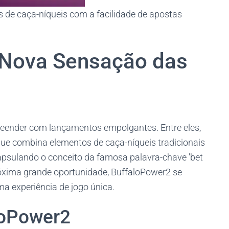
de caça-níqueis com a facilidade de apostas
 Nova Sensação das
preender com lançamentos empolgantes. Entre eles,
e combina elementos de caça-níqueis tradicionais
psulando o conceito da famosa palavra-chave 'bet
óxima grande oportunidade, BuffaloPower2 se
a experiência de jogo única.
loPower2