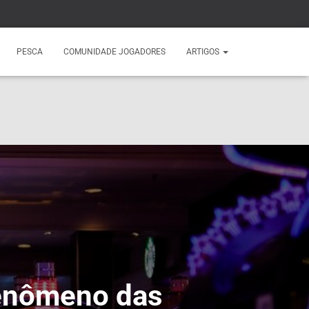
PESCA
COMUNIDADE JOGADORES
ARTIGOS
Fenômeno das