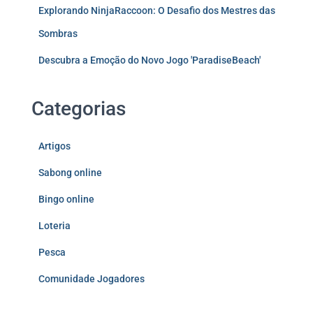
Explorando NinjaRaccoon: O Desafio dos Mestres das
Sombras
Descubra a Emoção do Novo Jogo 'ParadiseBeach'
Categorias
Artigos
Sabong online
Bingo online
Loteria
Pesca
Comunidade Jogadores