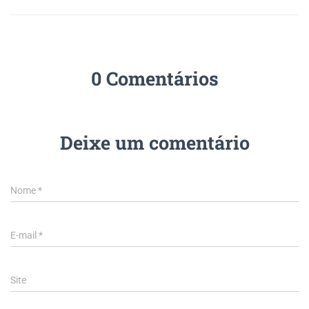
0 Comentários
Deixe um comentário
Nome
*
E-mail
*
Site