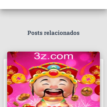
Posts relacionados