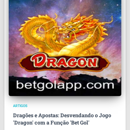
ARTIGOS
Dragões e Apostas: Desvendando o Jogo
'Dragon' com a Função 'Bet Gol'