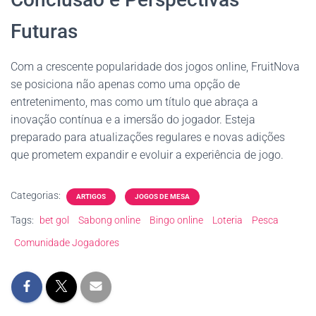
Futuras
Com a crescente popularidade dos jogos online, FruitNova
se posiciona não apenas como uma opção de
entretenimento, mas como um título que abraça a
inovação contínua e a imersão do jogador. Esteja
preparado para atualizações regulares e novas adições
que prometem expandir e evoluir a experiência de jogo.
Categorias:
ARTIGOS
JOGOS DE MESA
Tags:
bet gol
Sabong online
Bingo online
Loteria
Pesca
Comunidade Jogadores