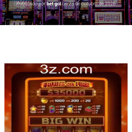
Publicado por
bet gol
on
23 de outubro de 2026