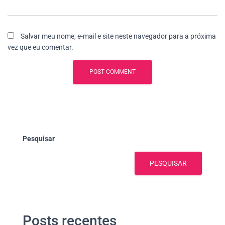
Salvar meu nome, e-mail e site neste navegador para a próxima
vez que eu comentar.
Pesquisar
PESQUISAR
Posts recentes