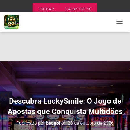
ENTRAR
CADASTRE-SE
A
L
T
E
R
N
A
R
N
A
V
E
G
A
Descubra LuckySmile: O Jogo de
Ç
Ã
Apostas que Conquista Multidões
O
Publicado por
bet gol
on
23 de outubro de 2026