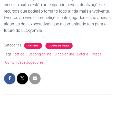
crescer, muitos estão antecipando novas atualizações e
recursos que poderão tornar o jogo ainda mais envolvente.
Eventos ao vivo e competições entre jogadores são apenas
algumas das expectativas que a comunidade tem para o
futuro do LuckySmile.
Categorias:
ARTIGOS
JOGOS DE MESA
Tags:
bet gol
Sabong online
Bingo online
Loteria
Pesca
Comunidade Jogadores