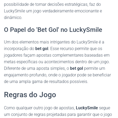
possibilidade de tomar decisões estratégicas, faz do
LuckySmile um jogo verdadeiramente emocionante e
dinâmico.
O Papel do 'Bet Gol' no LuckySmile
Um dos elementos mais intrigantes do LuckySmile é a
incorporação do
bet gol
. Esse recurso permite que os
jogadores façam apostas complementares baseadas em
metas específicas ou acontecimentos dentro de um jogo.
Diferente de uma aposta simples, o
bet gol
permite um
engajamento profundo, onde o jogador pode se beneficiar
de uma ampla gama de resultados possíveis.
Regras do Jogo
Como qualquer outro jogo de apostas,
LuckySmile
segue
um conjunto de regras projetadas para garantir que o jogo