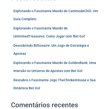
Explorando o Fascinante Mundo do CaminodeChili: Um
Guia Completo
Explorando o Fascinante Mundo de
UnlimitedTreasures: Como Jogar com 'Bet Gol'
Descobrindo Billionaire: Um Jogo de Estratégia e
Apostas
Explorando o Fascinante Mundo de GoldenBank: Uma
Imersão no Universo de Apostas com Bet Gol
Descubra o Fascinante Jogo TheChickenHouse e Sua
Dinâmica Bet Gol
Comentários recentes