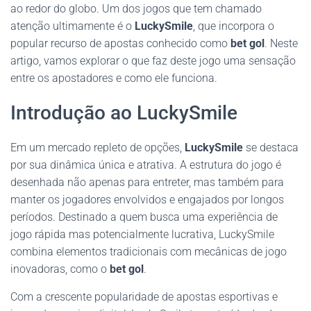
ao redor do globo. Um dos jogos que tem chamado
atenção ultimamente é o
LuckySmile
, que incorpora o
popular recurso de apostas conhecido como
bet gol
. Neste
artigo, vamos explorar o que faz deste jogo uma sensação
entre os apostadores e como ele funciona.
Introdução ao LuckySmile
Em um mercado repleto de opções,
LuckySmile
se destaca
por sua dinâmica única e atrativa. A estrutura do jogo é
desenhada não apenas para entreter, mas também para
manter os jogadores envolvidos e engajados por longos
períodos. Destinado a quem busca uma experiência de
jogo rápida mas potencialmente lucrativa, LuckySmile
combina elementos tradicionais com mecânicas de jogo
inovadoras, como o
bet gol
.
Com a crescente popularidade de apostas esportivas e