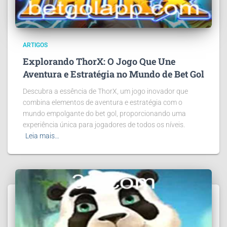
ARTIGOS
Explorando ThorX: O Jogo Que Une
Aventura e Estratégia no Mundo de Bet Gol
Descubra a essência de ThorX, um jogo inovador que
combina elementos de aventura e estratégia com o
mundo empolgante do bet gol, proporcionando uma
experiência única para jogadores de todos os níveis.
Leia mais…