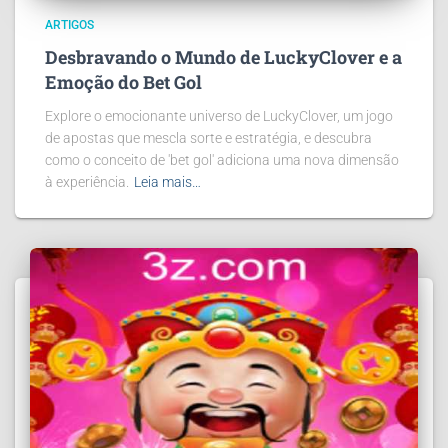
ARTIGOS
Desbravando o Mundo de LuckyClover e a
Emoção do Bet Gol
Explore o emocionante universo de LuckyClover, um jogo
de apostas que mescla sorte e estratégia, e descubra
como o conceito de 'bet gol' adiciona uma nova dimensão
à experiência.
Leia mais…