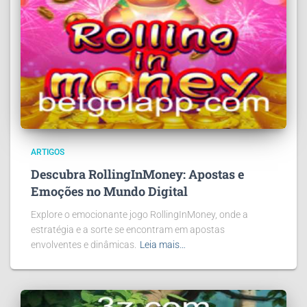
ARTIGOS
Descubra RollingInMoney: Apostas e
Emoções no Mundo Digital
Explore o emocionante jogo RollingInMoney, onde a
estratégia e a sorte se encontram em apostas
envolventes e dinâmicas.
Leia mais…