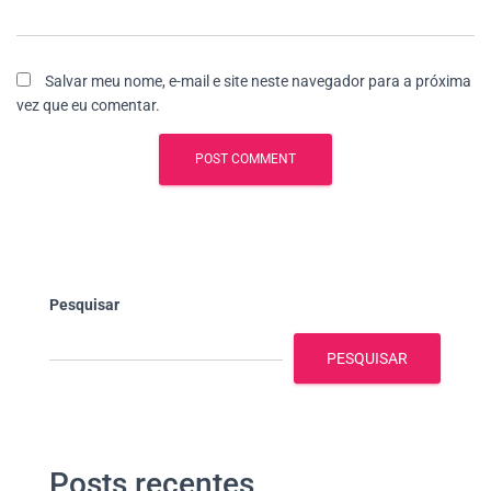
Salvar meu nome, e-mail e site neste navegador para a próxima
vez que eu comentar.
Pesquisar
PESQUISAR
Posts recentes