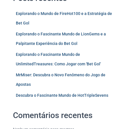
Explorando o Mundo de FireHot100 e a Estratégia de
Bet Gol
Explorando o Fascinante Mundo de LionGems e a
Palpitante Experiência do Bet Gol
Explorando o Fascinante Mundo de
UnlimitedTreasures: Como Jogar com 'Bet Gol'
MrMiser: Descubra o Novo Fenômeno do Jogo de
Apostas
Descubra o Fascinante Mundo de HotTripleSevens
Comentários recentes