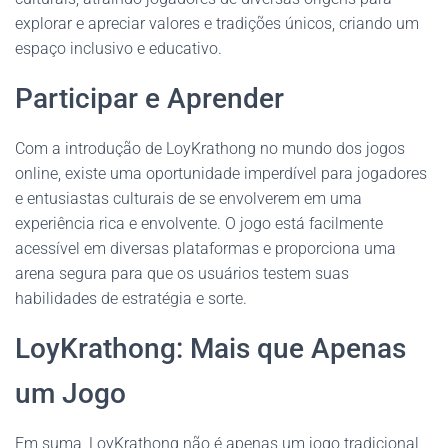
explorar e apreciar valores e tradições únicos, criando um
espaço inclusivo e educativo.
Participar e Aprender
Com a introdução de LoyKrathong no mundo dos jogos
online, existe uma oportunidade imperdível para jogadores
e entusiastas culturais de se envolverem em uma
experiência rica e envolvente. O jogo está facilmente
acessível em diversas plataformas e proporciona uma
arena segura para que os usuários testem suas
habilidades de estratégia e sorte.
LoyKrathong: Mais que Apenas
um Jogo
Em suma, LoyKrathong não é apenas um jogo tradicional,