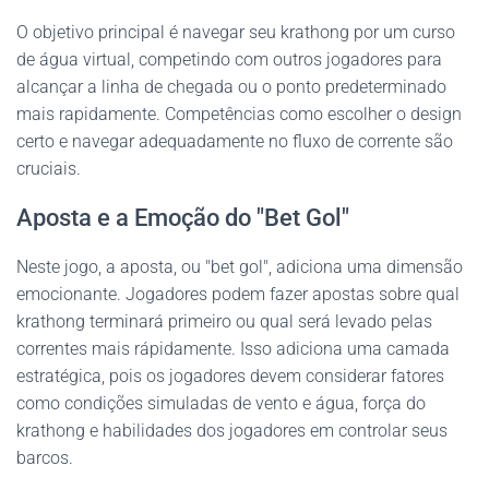
O objetivo principal é navegar seu krathong por um curso
de água virtual, competindo com outros jogadores para
alcançar a linha de chegada ou o ponto predeterminado
mais rapidamente. Competências como escolher o design
certo e navegar adequadamente no fluxo de corrente são
cruciais.
Aposta e a Emoção do "Bet Gol"
Neste jogo, a aposta, ou "bet gol", adiciona uma dimensão
emocionante. Jogadores podem fazer apostas sobre qual
krathong terminará primeiro ou qual será levado pelas
correntes mais rápidamente. Isso adiciona uma camada
estratégica, pois os jogadores devem considerar fatores
como condições simuladas de vento e água, força do
krathong e habilidades dos jogadores em controlar seus
barcos.