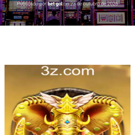
Publicado por
bet gol
on
23 de outubro de 2026