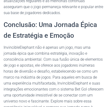
atualizações regulares e as melhorias contínuas
asseguram que o jogo permaneça relevante e popular entre
sua base de jogadores dedicados.
Conclusão: Uma Jornada Épica
de Estratégia e Emoção
InvincibleElephant não é apenas um jogo, mas uma
jornada épica que combina estratégia, inovação e
consciência ambiental. Com sua fusão única de elementos
de jogo e apostas, ele oferece aos jogadores inúmeras
horas de diversão e desafio, estabelecendo-se como um
marco na indústria de jogos. Para aqueles em busca de
uma experiência multifacetada, InvincibleElephant e suas
integrações emocionantes com o sistema Bet Gol oferecem
uma oportunidade irresistível de se conectar com um
universo novo e fascinante. Explore mais sobre essa