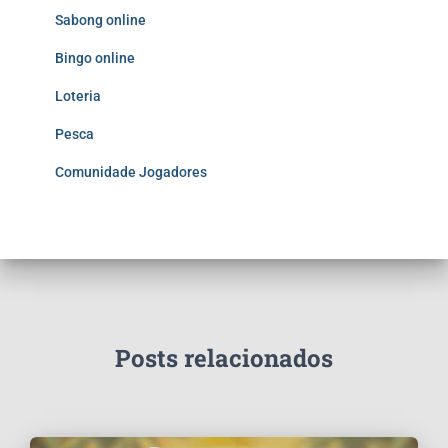
Sabong online
Bingo online
Loteria
Pesca
Comunidade Jogadores
Posts relacionados