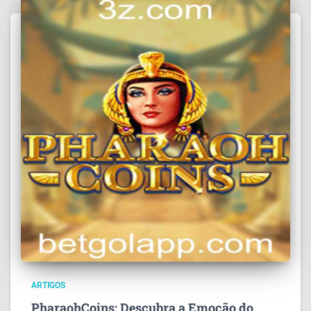
ARTIGOS
PharaohCoins: Descubra a Emoção do