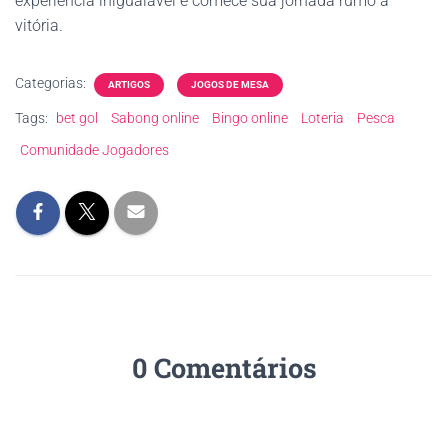
experiência inigualável e comece sua jornada rumo à
vitória.
Categorias:
ARTIGOS
JOGOS DE MESA
Tags:
bet gol
Sabong online
Bingo online
Loteria
Pesca
Comunidade Jogadores
0 Comentários