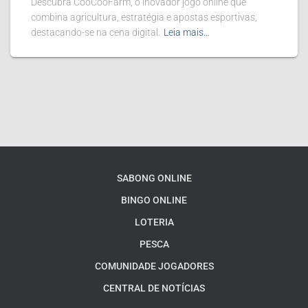
Descubra CooCooFarm, o inovador jogo online que
combina agricultura, estratégia e apostas esportivas,
destacando-se na cena digital.
Leia mais…
SABONG ONLINE
BINGO ONLINE
LOTERIA
PESCA
COMUNIDADE JOGADORES
CENTRAL DE NOTÍCIAS