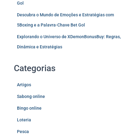
Gol
Descubra o Mundo de Emoções e Estratégias com
5Boxing e a Palavra-Chave Bet Gol
Explorando o Universo de XDemonBonusBuy: Regras,
Dinâmica e Estratégias
Categorias
Artigos
Sabong online
Bingo online
Loteria
Pesca