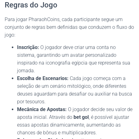
Regras do Jogo
Para jogar PharaohCoins, cada participante segue um
conjunto de regras bem definidas que conduzem o fluxo do
jogo:
Inscrição:
O jogador deve criar uma conta no
sistema, garantindo um avatar personalizado
inspirado na iconografia egípcia que representa sua
jornada.
Escolha de Escenarios:
Cada jogo começa com a
seleção de um cenário mitológico, onde diferentes
deuses aguardam para desafiar ou auxiliar na busca
por tesouros.
Mecânica de Apostas:
O jogador decide seu valor de
aposta inicial. Através do
bet gol
, é possível ajustar
essas apostas dinamicamente, aumentando as
chances de bônus e multiplicadores.