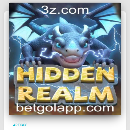
ARTIGOS