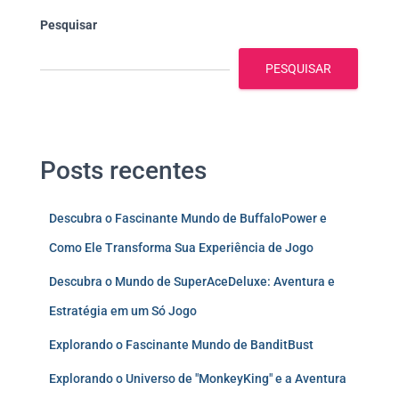
Pesquisar
PESQUISAR
Posts recentes
Descubra o Fascinante Mundo de BuffaloPower e
Como Ele Transforma Sua Experiência de Jogo
Descubra o Mundo de SuperAceDeluxe: Aventura e
Estratégia em um Só Jogo
Explorando o Fascinante Mundo de BanditBust
Explorando o Universo de "MonkeyKing" e a Aventura