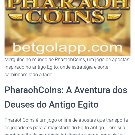
Mergulhe no mundo de PharaohCoins, um jogo de apostas
inspirado no antigo Egito, onde estratégia e sorte
caminham lado a lado.
PharaohCoins: A Aventura dos
Deuses do Antigo Egito
PharaohCoins é um jogo online de apostas que transporta
os jogadores para a majestade do Egito Antigo. Com sua