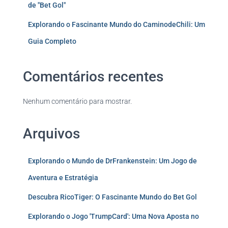
de "Bet Gol"
Explorando o Fascinante Mundo do CaminodeChili: Um
Guia Completo
Comentários recentes
Nenhum comentário para mostrar.
Arquivos
Explorando o Mundo de DrFrankenstein: Um Jogo de
Aventura e Estratégia
Descubra RicoTiger: O Fascinante Mundo do Bet Gol
Explorando o Jogo 'TrumpCard': Uma Nova Aposta no