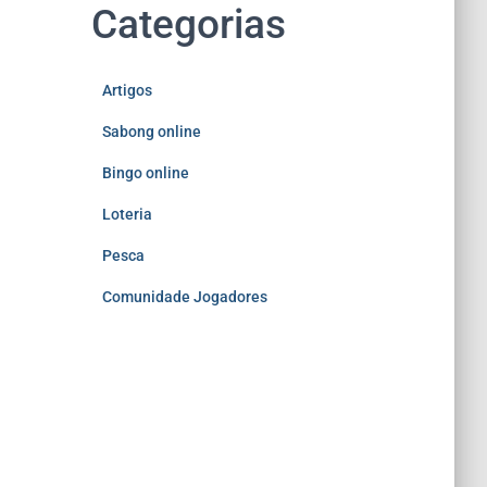
Categorias
Artigos
Sabong online
Bingo online
Loteria
Pesca
Comunidade Jogadores