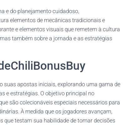
ina e do planejamento cuidadoso,
ra elementos de mecânicas tradicionais e
rante e elementos visuais que remetem à cultura
, mas também sobre a jornada e as estratégias
deChiliBonusBuy
 suas apostas iniciais, explorando uma gama de
 e estratégias. O objetivo principal no
que são colecionáveis especiais necessários para
dinárias. À medida que os jogadores avançam,
os que testam sua habilidade de tomar decisões