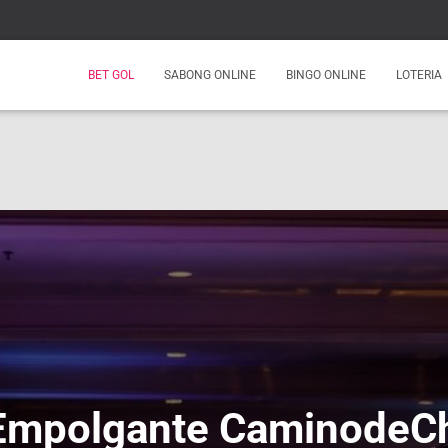
BET GOL
SABONG ONLINE
BINGO ONLINE
LOTERIA
Empolgante CaminodeC