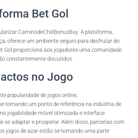
aforma Bet Gol
ularizar CaminodeChiliBonusBuy. A plataforma,
nça, oferece um ambiente seguro para desfrutar do
Bet Gol proporciona aos jogadores uma comunidade
 são constantemente discutidos.
pactos no Jogo
te popularidade de jogos online,
 tornando um ponto de referência na indústria de
mo jogabilidade móvel otimizada e interface
de se adaptar e prosperar. Além disso, parcerias com
s jogos de azar estão se tornando uma parte