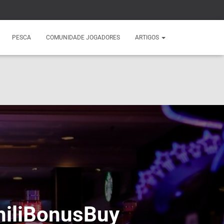
PESCA
COMUNIDADE JOGADORES
ARTIGOS
hiliBonusBuy