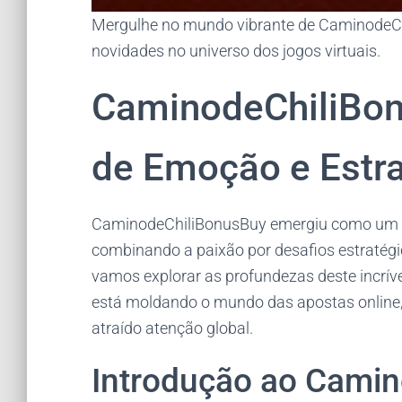
Mergulhe no mundo vibrante de CaminodeChi
novidades no universo dos jogos virtuais.
CaminodeChiliBo
de Emoção e Estra
CaminodeChiliBonusBuy emergiu como um do
combinando a paixão por desafios estratégi
vamos explorar as profundezas deste incríve
está moldando o mundo das apostas online,
atraído atenção global.
Introdução ao Cami