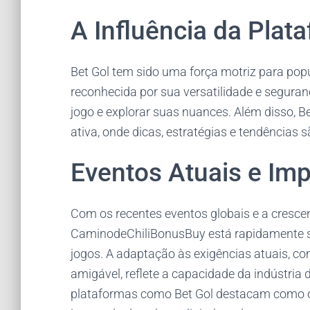
A Influência da Plat
Bet Gol tem sido uma força motriz para pop
reconhecida por sua versatilidade e segura
jogo e explorar suas nuances. Além disso, 
ativa, onde dicas, estratégias e tendências
Eventos Atuais e Im
Com os recentes eventos globais e a crescen
CaminodeChiliBonusBuy está rapidamente se
jogos. A adaptação às exigências atuais, co
amigável, reflete a capacidade da indústria 
plataformas como Bet Gol destacam como o