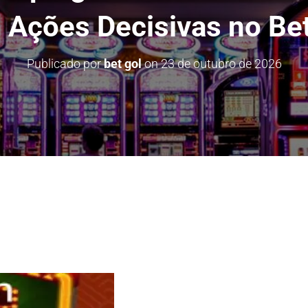
 Ações Decisivas no Bet
Publicado por
bet gol
on
23 de outubro de 2026