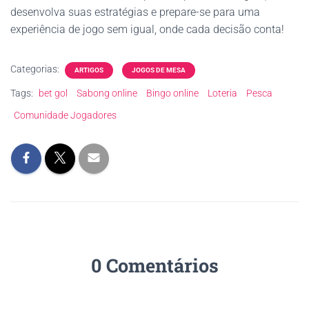
desenvolva suas estratégias e prepare-se para uma
experiência de jogo sem igual, onde cada decisão conta!
Categorias:
ARTIGOS
JOGOS DE MESA
Tags:
bet gol
Sabong online
Bingo online
Loteria
Pesca
Comunidade Jogadores
0 Comentários