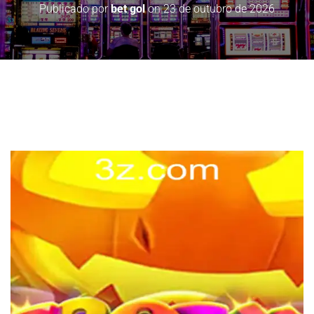
Publicado por
bet gol
on
23 de outubro de 2026