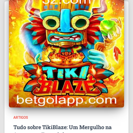
ARTIGOS
Tudo sobre TikiBlaze: Um Mergulho na