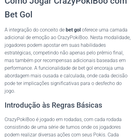
Como Jogar CrazyPokiBoo com
Bet Gol
A integração do conceito de
bet gol
oferece uma camada
adicional de emoção ao CrazyPokiBoo. Nesta modalidade,
jogadores podem apostar em suas habilidades
estratégicas, competindo não apenas pelo prêmio final,
mas também por recompensas adicionais baseadas em
performance. A funcionalidade de bet gol encoraja uma
abordagem mais ousada e calculada, onde cada decisão
pode ter implicações significativas para o desfecho do
jogo.
Introdução às Regras Básicas
CrazyPokiBoo é jogado em rodadas, com cada rodada
consistindo de uma série de turnos onde os jogadores
podem realizar diversas ações com seus Pokis. Cada