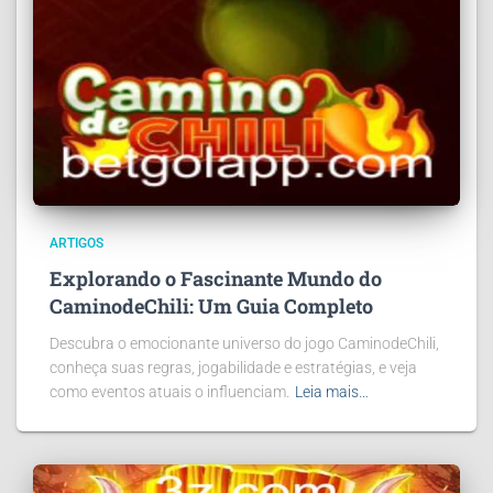
ARTIGOS
Explorando o Fascinante Mundo do
CaminodeChili: Um Guia Completo
Descubra o emocionante universo do jogo CaminodeChili,
conheça suas regras, jogabilidade e estratégias, e veja
como eventos atuais o influenciam.
Leia mais…