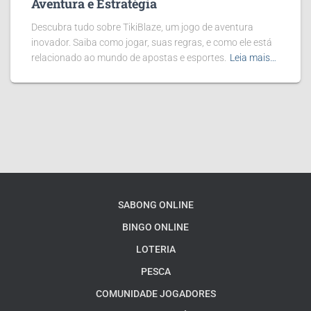
Aventura e Estratégia
Descubra tudo sobre TikiBlaze, um jogo de aventura
inovador. Saiba como jogar, suas regras, e como ele está
relacionado ao mundo de apostas e esportes.
Leia mais…
SABONG ONLINE
BINGO ONLINE
LOTERIA
PESCA
COMUNIDADE JOGADORES