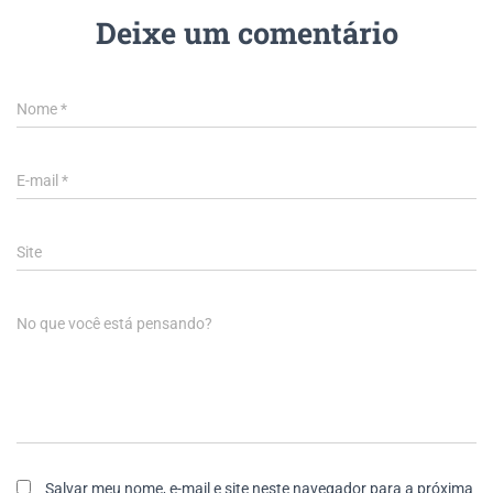
Deixe um comentário
Nome
*
E-mail
*
Site
No que você está pensando?
Salvar meu nome, e-mail e site neste navegador para a próxima