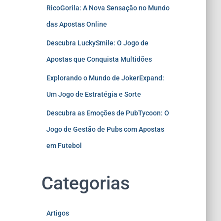
RicoGorila: A Nova Sensação no Mundo
das Apostas Online
Descubra LuckySmile: O Jogo de
Apostas que Conquista Multidões
Explorando o Mundo de JokerExpand:
Um Jogo de Estratégia e Sorte
Descubra as Emoções de PubTycoon: O
Jogo de Gestão de Pubs com Apostas
em Futebol
Categorias
Artigos