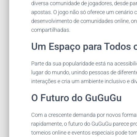
diversa comunidade de jogadores, desde par
apostas. O jogo não só oferece um cenári
desenvolvimento de comunidades online, ond
compartilhadas.
Um Espaço para Todos 
Parte da sua popularidade está na acessibi
lugar do mundo, unindo pessoas de diferente
interações e cria um ambiente inclusivo e di
O Futuro do GuGuGu
Com a crescente demanda por novos format
rapidamente, o futuro do GuGuGu parece pro
torneios online e eventos especiais pode t