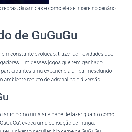
egras, dinâmicas e como ele se insere no cenário
ndo de GuGuGu
á em constante evolução, trazendo novidades que
jogadores. Um desses jogos que tem ganhado
s participantes uma experiência única, mesclando
m ambiente repleto de adrenalina e diversão.
Gu
o tanto como uma atividade de lazer quanto como
 'GuGuGu', evoca uma sensação de intriga,
seu universo peculiar. No cerne de GuGuGu,