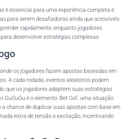
s é essencial para uma experiência completa e
das para serem desafiadoras ainda que acessíveis.
prender rapidamente, enquanto jogadores
 para desenvolver estratégias complexas.
Jogo
 onde os jogadores fazem apostas baseadas em
os. A cada rodada, eventos aleatórios podem
indo que os jogadores adaptem suas estratégias
do GuGuGu é o elemento 'Bet Gol', uma situação
êm a chance de duplicar suas apostas com base em
ada extra de tensão e excitação, incentivando