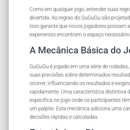
Como em qualquer jogo, entender suas regra
divertida. As regras do GuGuGu são projeta
Isso garante que novos jogadores possam a
experientes encontram o espaço necessário
A Mecânica Básica do 
GuGuGu é jogado em uma série de rodadas,
suas previsões sobre determinados resultad
ocorrer, influenciando os resultados e exig
rapidamente. Uma característica distintiva 
específica no jogo onde os participantes t
um palpite. Esta mecânica adiciona uma cam
decisões rápidas e calculadas.