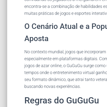
encontra-se a combinação de habilidades e
muitas práticas de jogos e esportes interativ
O Cenário Atual e a Pop
Aposta
No contexto mundial, jogos que incorporam
especialmente em plataformas digitais. Com 
jogos de azar online, o GuGuGu surge como 
tempos onde o entretenimento virtual ganh
seu formato dinâmico, que atrai tanto vete
buscando novas experiências.
Regras do GuGuGu