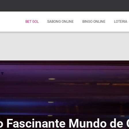
BET GOL
SABONG ONLINE
BINGO ONLINE
LOTERIA
 o Fascinante Mundo de