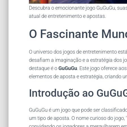
Descubra o emocionante jogo GuGuGu, suas r
atual de entretenimento e apostas.
O Fascinante Mu
O universo dos jogos de entretenimento est
desafiam a imaginação e a estratégia dos 
destaque é o
GuGuGu
. Este jogo oferece ao
elementos de aposta e estratégia, criando u
Introdução ao GuGu
GuGuGu é um jogo que pode ser classificad
um tipo de aposta. O nome curioso do jogo,
convidando os jogadores a mergulharem em 