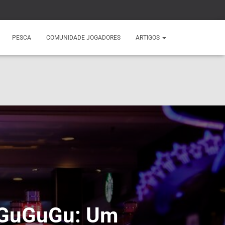
PESCA
COMUNIDADE JOGADORES
ARTIGOS
 GuGuGu: Um