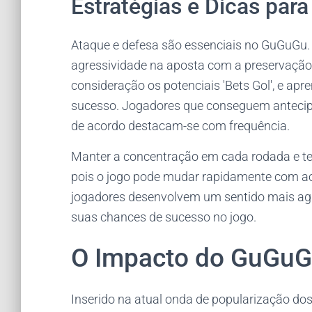
Estratégias e Dicas pa
Ataque e defesa são essenciais no GuGuGu. 
agressividade na aposta com a preservação 
consideração os potenciais 'Bets Gol', e apr
sucesso. Jogadores que conseguem antecipa
de acordo destacam-se com frequência.
Manter a concentração em cada rodada e te
pois o jogo pode mudar rapidamente com ac
jogadores desenvolvem um sentido mais ag
suas chances de sucesso no jogo.
O Impacto do GuGuG
Inserido na atual onda de popularização dos