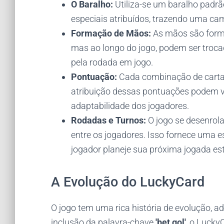
O Baralho:
Utiliza-se um baralho padrã
especiais atribuídos, trazendo uma cam
Formação de Mãos:
As mãos são forma
mas ao longo do jogo, podem ser troca
pela rodada em jogo.
Pontuação:
Cada combinação de cartas
atribuição dessas pontuações podem va
adaptabilidade dos jogadores.
Rodadas e Turnos:
O jogo se desenrola
entre os jogadores. Isso fornece uma e
jogador planeje sua próxima jogada est
A Evolução do LuckyCard
O jogo tem uma rica história de evolução, 
inclusão da palavra-chave
'bet gol'
, o Lucky