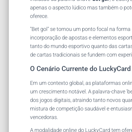
apenas o aspecto lúdico mas também o pote
oferece.
"Bet gol" se tornou um ponto focal na form
incorporação de apostas e elementos esporti
tanto do mundo esportivo quanto das carta
de cartas tradicionais se fundem com exper
O Cenário Currente do LuckyCard
Em um contexto global, as plataformas on
um crescimento notável. A palavra-chave 'be
dos jogos digitais, atraindo tanto novos qu
mistura de competição saudável e entusiasm
vencedoras.
A modalidade online do LuckyCard tem ofere