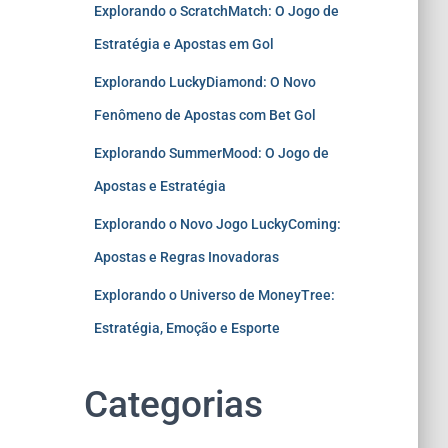
Explorando o ScratchMatch: O Jogo de
Estratégia e Apostas em Gol
Explorando LuckyDiamond: O Novo
Fenômeno de Apostas com Bet Gol
Explorando SummerMood: O Jogo de
Apostas e Estratégia
Explorando o Novo Jogo LuckyComing:
Apostas e Regras Inovadoras
Explorando o Universo de MoneyTree:
Estratégia, Emoção e Esporte
Categorias