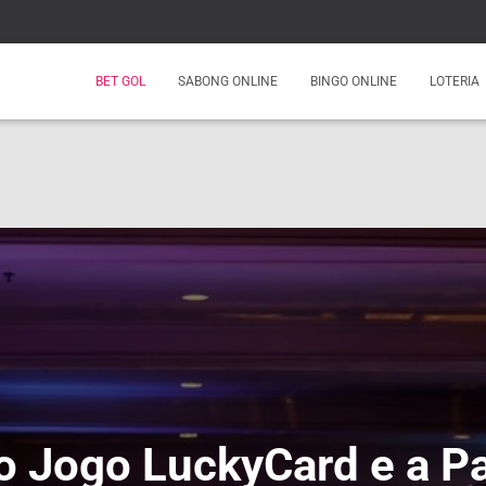
BET GOL
SABONG ONLINE
BINGO ONLINE
LOTERIA
o Jogo LuckyCard e a P