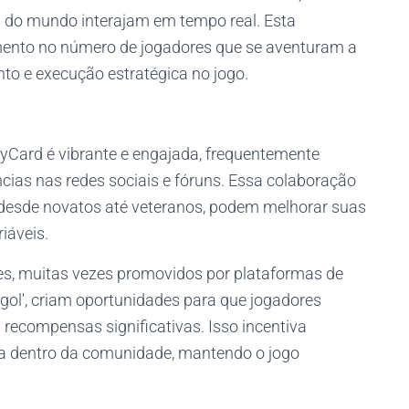
s do mundo interajam em tempo real. Esta
mento no número de jogadores que se aventuram a
to e execução estratégica no jogo.
yCard é vibrante e engajada, frequentemente
ncias nas redes sociais e fóruns. Essa colaboração
desde novatos até veteranos, podem melhorar suas
riáveis.
es, muitas vezes promovidos por plataformas de
gol', criam oportunidades para que jogadores
ecompensas significativas. Isso incentiva
ia dentro da comunidade, mantendo o jogo