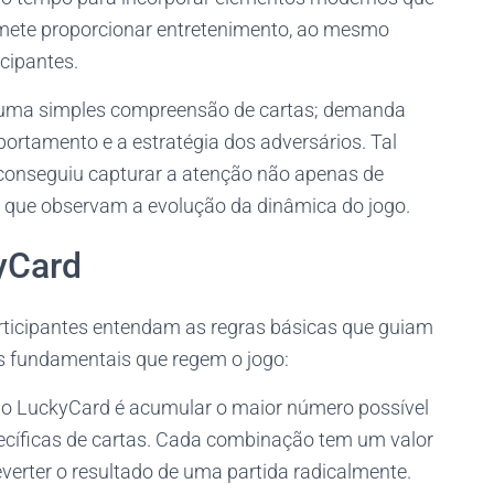
romete proporcionar entretenimento, ao mesmo
cipantes.
e uma simples compreensão de cartas; demanda
tamento e a estratégia dos adversários. Tal
onseguiu capturar a atenção não apenas de
 que observam a evolução da dinâmica do jogo.
yCard
articipantes entendam as regras básicas que guiam
zes fundamentais que regem o jogo:
 no LuckyCard é acumular o maior número possível
cíficas de cartas. Cada combinação tem um valor
everter o resultado de uma partida radicalmente.