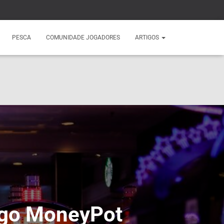
PESCA
COMUNIDADE JOGADORES
ARTIGOS
ogo MoneyPot