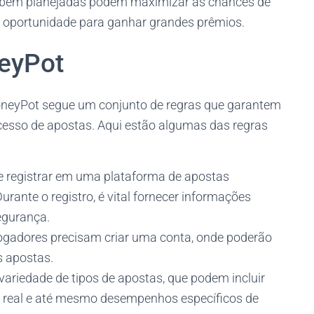
s bem planejadas podem maximizar as chances de
 oportunidade para ganhar grandes prêmios.
eyPot
oneyPot segue um conjunto de regras que garantem
rocesso de apostas. Aqui estão algumas das regras
 registrar em uma plataforma de apostas
rante o registro, é vital fornecer informações
segurança.
jogadores precisam criar uma conta, onde poderão
s apostas.
ariedade de tipos de apostas, que podem incluir
o real e até mesmo desempenhos específicos de