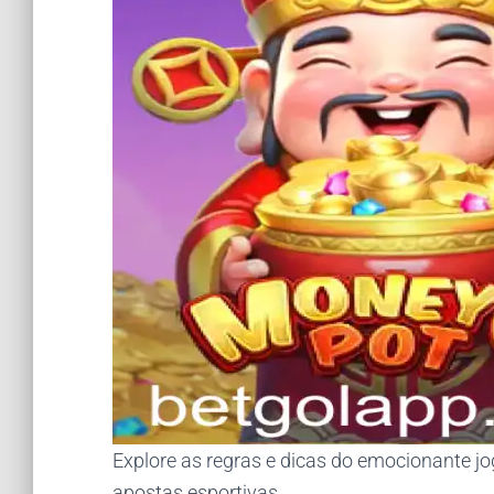
Explore as regras e dicas do emocionante 
apostas esportivas.