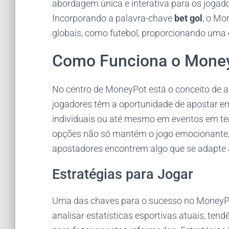
abordagem única e interativa para os jogado
Incorporando a palavra-chave
bet gol
, o Mo
globais, como futebol, proporcionando uma 
Como Funciona o Mone
No centro de MoneyPot está o conceito de a
jogadores têm a oportunidade de apostar e
individuais ou até mesmo em eventos em tem
opções não só mantém o jogo emocionante,
apostadores encontrem algo que se adapte a
Estratégias para Jogar
Uma das chaves para o sucesso no MoneyPot
analisar estatísticas esportivas atuais, te