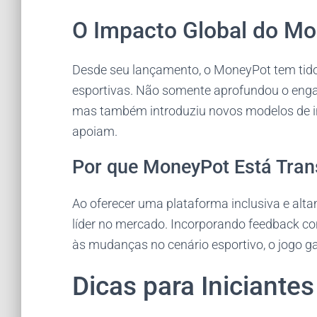
O Impacto Global do M
Desde seu lançamento, o MoneyPot tem tido
esportivas. Não somente aprofundou o enga
mas também introduziu novos modelos de int
apoiam.
Por que MoneyPot Está Tra
Ao oferecer uma plataforma inclusiva e alt
líder no mercado. Incorporando feedback c
às mudanças no cenário esportivo, o jogo ga
Dicas para Iniciantes