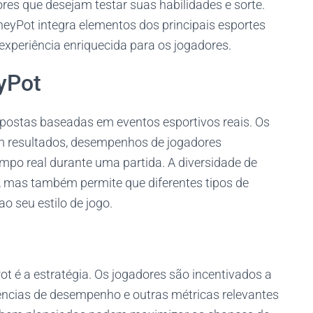
res que desejam testar suas habilidades e sorte.
neyPot integra elementos dos principais esportes
experiência enriquecida para os jogadores.
yPot
postas baseadas em eventos esportivos reais. Os
m resultados, desempenhos de jogadores
po real durante uma partida. A diversidade de
 mas também permite que diferentes tipos de
o seu estilo de jogo.
 é a estratégia. Os jogadores são incentivados a
ndências de desempenho e outras métricas relevantes