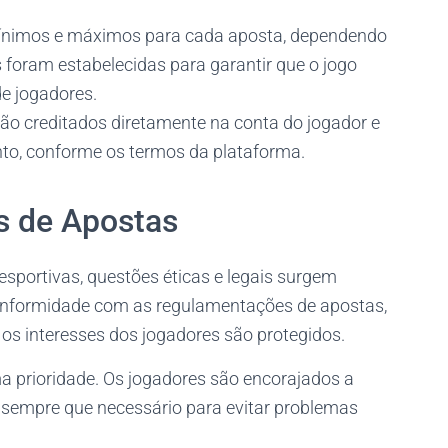
mínimos e máximos para cada aposta, dependendo
s foram estabelecidas para garantir que o jogo
de jogadores.
o creditados diretamente na conta do jogador e
to, conforme os termos da plataforma.
s de Apostas
sportivas, questões éticas e legais surgem
onformidade com as regulamentações de apostas,
 os interesses dos jogadores são protegidos.
a prioridade. Os jogadores são encorajados a
ia sempre que necessário para evitar problemas