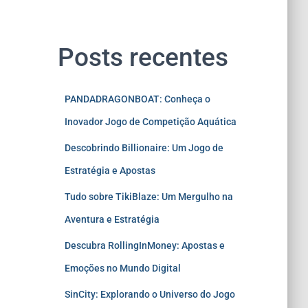
Posts recentes
PANDADRAGONBOAT: Conheça o
Inovador Jogo de Competição Aquática
Descobrindo Billionaire: Um Jogo de
Estratégia e Apostas
Tudo sobre TikiBlaze: Um Mergulho na
Aventura e Estratégia
Descubra RollingInMoney: Apostas e
Emoções no Mundo Digital
SinCity: Explorando o Universo do Jogo