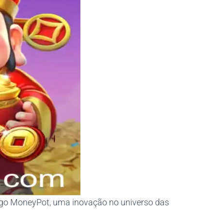
jogo MoneyPot, uma inovação no universo das