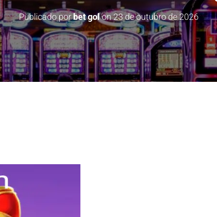
Publicado por
bet gol
on
23 de outubro de 2026