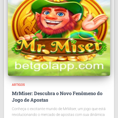
ARTIGOS
MrMiser: Descubra o Novo Fenômeno do
Jogo de Apostas
Conheça o excitante mundo de MrMiser, um jogo que está
revolucionando o mercado de apostas com sua dinâmica