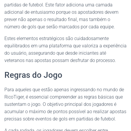
partidas de futebol. Este fator adiciona uma camada
adicional de entusiasmo porque os apostadores devem
prever não apenas o resultado final, mas também o
número de gols que serão marcados por cada equipe.
Estes elementos estratégicos são cuidadosamente
equilibrados em uma plataforma que valoriza a experiência
do usuário, assegurando que desde iniciantes até
veteranos nas apostas possam desfrutar do processo.
Regras do Jogo
Para aqueles que estão apenas ingressando no mundo de
RicoTiger, é essencial compreender as regras básicas que
sustentam o jogo. O objetivo principal dos jogadores é
acumular o máximo de pontos possível ao realizar apostas
precisas sobre eventos de gols em partidas de futebol.
A cada rodada, os jogadores devem escolher entre