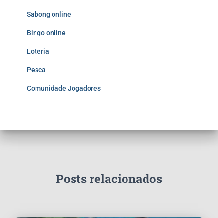
Sabong online
Bingo online
Loteria
Pesca
Comunidade Jogadores
Posts relacionados