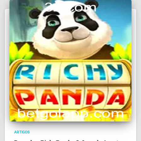
ARTIGOS