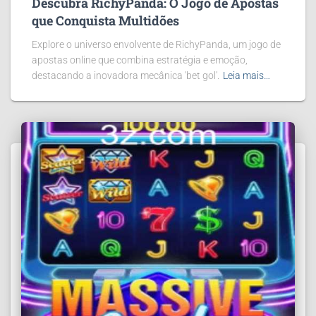
Descubra RichyPanda: O Jogo de Apostas
que Conquista Multidões
Explore o universo envolvente de RichyPanda, um jogo de
apostas online que combina estratégia e emoção,
destacando a inovadora mecânica 'bet gol'.
Leia mais…