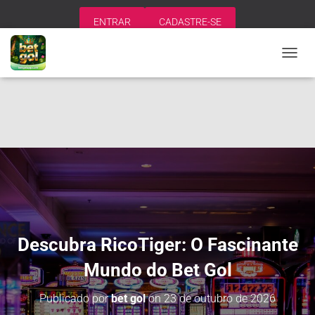
ENTRAR
CADASTRE-SE
A
L
T
E
R
N
A
R
N
A
V
E
G
A
Descubra RicoTiger: O Fascinante
Ç
Ã
Mundo do Bet Gol
O
Publicado por
bet gol
on
23 de outubro de 2026