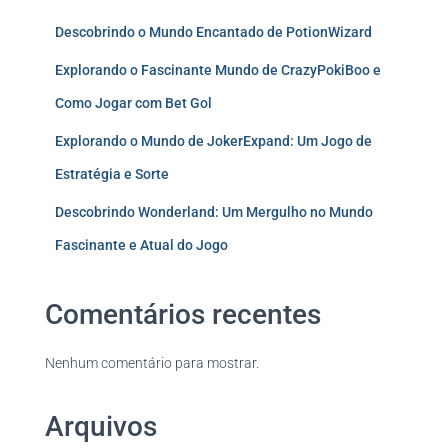
Descobrindo o Mundo Encantado de PotionWizard
Explorando o Fascinante Mundo de CrazyPokiBoo e
Como Jogar com Bet Gol
Explorando o Mundo de JokerExpand: Um Jogo de
Estratégia e Sorte
Descobrindo Wonderland: Um Mergulho no Mundo
Fascinante e Atual do Jogo
Comentários recentes
Nenhum comentário para mostrar.
Arquivos