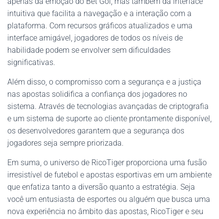
apenas da emoção do Bet Gol, mas também da interface
intuitiva que facilita a navegação e a interação com a
plataforma. Com recursos gráficos atualizados e uma
interface amigável, jogadores de todos os níveis de
habilidade podem se envolver sem dificuldades
significativas.
Além disso, o compromisso com a segurança e a justiça
nas apostas solidifica a confiança dos jogadores no
sistema. Através de tecnologias avançadas de criptografia
e um sistema de suporte ao cliente prontamente disponível,
os desenvolvedores garantem que a segurança dos
jogadores seja sempre priorizada.
Em suma, o universo de RicoTiger proporciona uma fusão
irresistível de futebol e apostas esportivas em um ambiente
que enfatiza tanto a diversão quanto a estratégia. Seja
você um entusiasta de esportes ou alguém que busca uma
nova experiência no âmbito das apostas, RicoTiger e seu