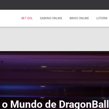
BET GOL
SABONG ONLINE
BINGO ONLINE
LOTERIA
 o Mundo de DragonBal