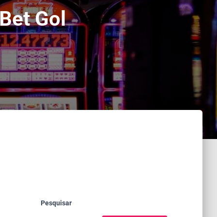
Bet Gol
Pesquisar