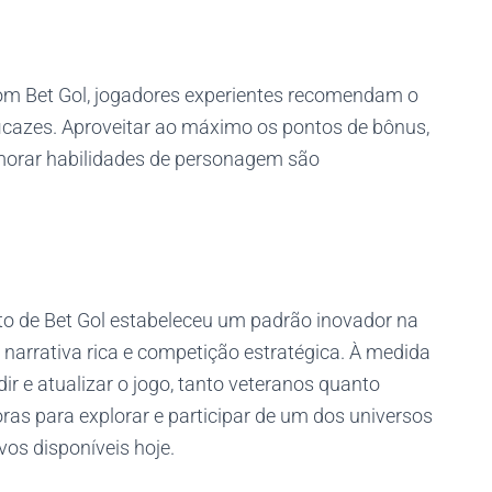
com Bet Gol, jogadores experientes recomendam o
ficazes. Aproveitar ao máximo os pontos de bônus,
imorar habilidades de personagem são
o de Bet Gol estabeleceu um padrão inovador na
 narrativa rica e competição estratégica. À medida
 e atualizar o jogo, tanto veteranos quanto
as para explorar e participar de um dos universos
vos disponíveis hoje.