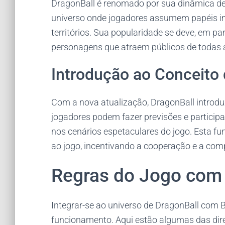
DragonBall é renomado por sua dinâmica de
universo onde jogadores assumem papéis im
territórios. Sua popularidade se deve, em par
personagens que atraem públicos de todas 
Introdução ao Conceito 
Com a nova atualização, DragonBall introdu
jogadores podem fazer previsões e partici
nos cenários espetaculares do jogo. Esta f
ao jogo, incentivando a cooperação e a com
Regras do Jogo com 
Integrar-se ao universo de DragonBall com 
funcionamento. Aqui estão algumas das dire