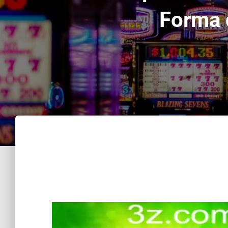
Forma 