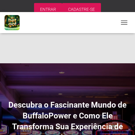
ENTRAR
CADASTRE-SE
A
L
T
E
R
N
A
R
N
A
V
E
G
A
Descubra o Fascinante Mundo de
Ç
Ã
BuffaloPower e Como Ele
O
Transforma Sua Experiência de