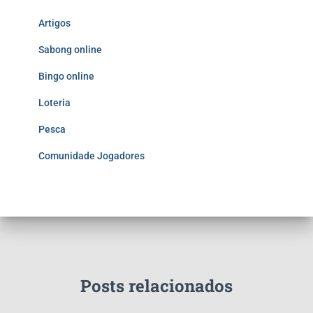
Artigos
Sabong online
Bingo online
Loteria
Pesca
Comunidade Jogadores
Posts relacionados