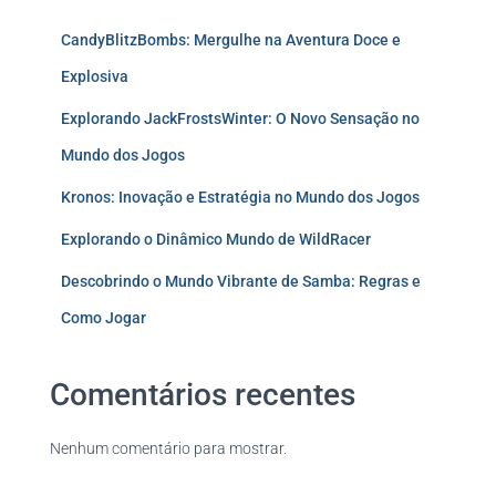
CandyBlitzBombs: Mergulhe na Aventura Doce e
Explosiva
Explorando JackFrostsWinter: O Novo Sensação no
Mundo dos Jogos
Kronos: Inovação e Estratégia no Mundo dos Jogos
Explorando o Dinâmico Mundo de WildRacer
Descobrindo o Mundo Vibrante de Samba: Regras e
Como Jogar
Comentários recentes
Nenhum comentário para mostrar.