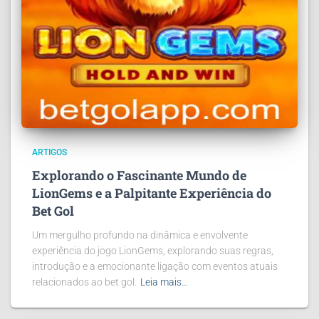
ARTIGOS
Explorando o Fascinante Mundo de
LionGems e a Palpitante Experiência do
Bet Gol
Um mergulho profundo na dinâmica e envolvente
experiência do jogo LionGems, explorando suas regras,
introdução e a emocionante ligação com eventos atuais
relacionados ao bet gol.
Leia mais…