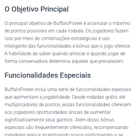
O Objetivo Principal
O principal objetivo de BuffaloPower é acumular o máximo
de pontos possíveis em cada rodada. Os jogadores fazem
isso por meio de combinações estratégicas e uso
inteligente das funcionalidades e bônus que o jogo oferece.
A habilidade de saber quando arriscar e quando jogar de
forma conservadora determina aqueles que prevalecem.
Funcionalidades Especiais
BuffaloPower inclui uma série de funcionalidades especiais
que apimentam a jogabilidade. Desde rodadas grátis até
multiplicadores de pontos, essas funcionalidades oferecem
aos jogadores oportunidades únicas de aumentar
significativamente seus ganhos. Além disso, bônus
especiais são frequentemente oferecidos, recompensando
jogadores leais e incentivando novos participantes a se