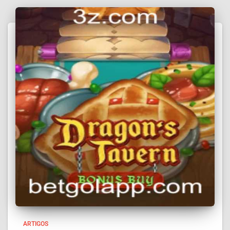
ARTIGOS