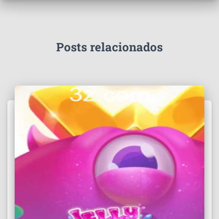
Posts relacionados