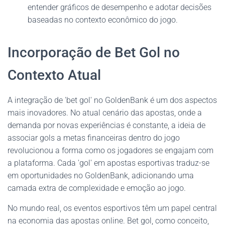
entender gráficos de desempenho e adotar decisões
baseadas no contexto econômico do jogo.
Incorporação de Bet Gol no
Contexto Atual
A integração de 'bet gol' no GoldenBank é um dos aspectos
mais inovadores. No atual cenário das apostas, onde a
demanda por novas experiências é constante, a ideia de
associar gols a metas financeiras dentro do jogo
revolucionou a forma como os jogadores se engajam com
a plataforma. Cada 'gol' em apostas esportivas traduz-se
em oportunidades no GoldenBank, adicionando uma
camada extra de complexidade e emoção ao jogo.
No mundo real, os eventos esportivos têm um papel central
na economia das apostas online. Bet gol, como conceito,