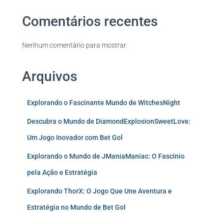
Comentários recentes
Nenhum comentário para mostrar.
Arquivos
Explorando o Fascinante Mundo de WitchesNight
Descubra o Mundo de DiamondExplosionSweetLove:
Um Jogo Inovador com Bet Gol
Explorando o Mundo de JManiaManiac: O Fascínio
pela Ação e Estratégia
Explorando ThorX: O Jogo Que Une Aventura e
Estratégia no Mundo de Bet Gol