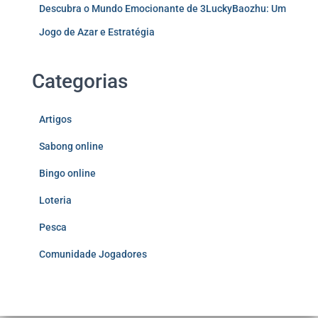
Descubra o Mundo Emocionante de 3LuckyBaozhu: Um
Jogo de Azar e Estratégia
Categorias
Artigos
Sabong online
Bingo online
Loteria
Pesca
Comunidade Jogadores