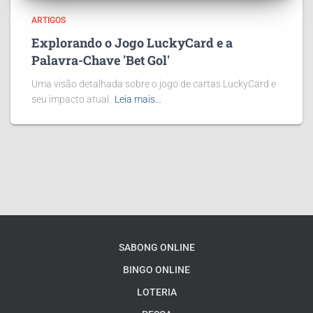
ARTIGOS
Explorando o Jogo LuckyCard e a
Palavra-Chave 'Bet Gol'
Uma visão detalhada sobre o jogo de cartas LuckyCard e
seu impacto atual.
Leia mais…
SABONG ONLINE
BINGO ONLINE
LOTERIA